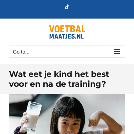
Skip
Tiktok
to
content
Go to...
Wat eet je kind het best
voor en na de training?
View
Larger
Image