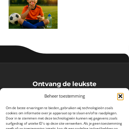
e
:
Ontvang de leukste
VoetbalMaatjes-updates in je
Beheer toestemming
inbox!
Om de beste ervaringen te bieden, gebruiken wij technologieën zoals
cookies om informatie over je apparaat op te slaan en/of te raadplegen.
Door in te stemmen met deze technologieën kunnen wij gegevens zoals
surfgedrag of unieke ID's op deze site verwerken. Als je geen toestemming
Inschrijven
geeft of uw toestemming intrekt, kan dit een nadelige invloed hebben op