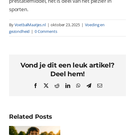
prestatiemiddel, het is deel van het plezier in
sporten.
By
VoetbalMaatjes.nl
|
oktober 23, 2025
|
Voeding en
gezondheid
|
0 Comments
Vond je dit een leuk artikel?
Deel hem!
Facebook
X
Reddit
LinkedIn
WhatsApp
Telegram
Email
Related Posts