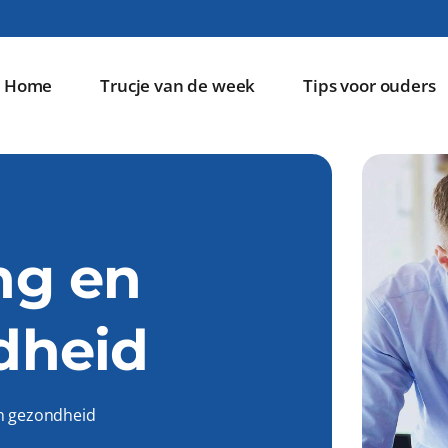
Home
Trucje van de week
Tips voor ouders
ng en
dheid
n gezondheid