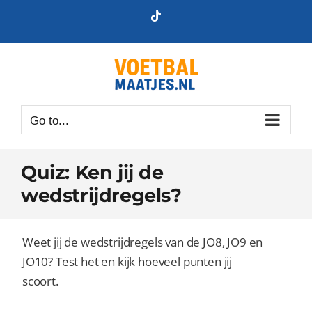
Skip
Tiktok
to
content
Go to...
Quiz: Ken jij de
wedstrijdregels?
Weet jij de wedstrijdregels van de JO8, JO9 en
JO10? Test het en kijk hoeveel punten jij
scoort.