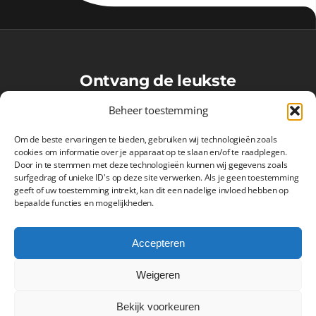
Ontvang de leukste
VoetbalMaatjes-updates in je
Beheer toestemming
inbox!
Om de beste ervaringen te bieden, gebruiken wij technologieën zoals
cookies om informatie over je apparaat op te slaan en/of te raadplegen.
Door in te stemmen met deze technologieën kunnen wij gegevens zoals
surfgedrag of unieke ID's op deze site verwerken. Als je geen toestemming
Inschrijven
geeft of uw toestemming intrekt, kan dit een nadelige invloed hebben op
bepaalde functies en mogelijkheden.
Accepteren
Weigeren
VoetbalMaatjes.nl
Bekijk voorkeuren