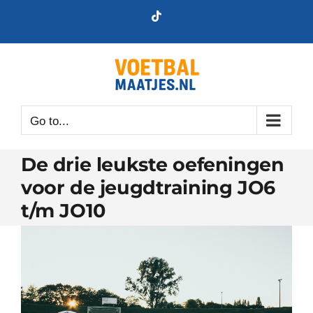
Skip
Tiktok
to
content
Go to...
De drie leukste oefeningen
voor de jeugdtraining JO6
t/m JO10
View
Larger
Image