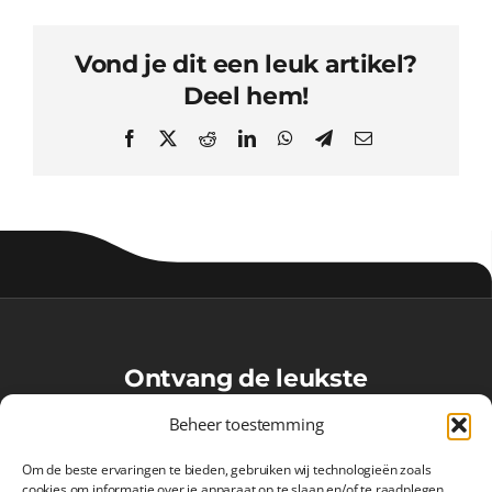
Vond je dit een leuk artikel?
Deel hem!
Facebook
X
Reddit
LinkedIn
WhatsApp
Telegram
Email
Ontvang de leukste
VoetbalMaatjes-updates in je
Beheer toestemming
inbox!
Om de beste ervaringen te bieden, gebruiken wij technologieën zoals
cookies om informatie over je apparaat op te slaan en/of te raadplegen.