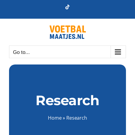
Skip
Tiktok
to
content
Go to...
Research
Home
»
Research