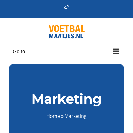
Skip
Tiktok
to
content
Go to...
Marketing
Home
»
Marketing