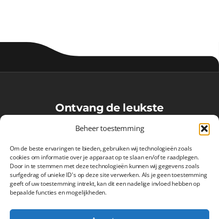
Ontvang de leukste
VoetbalMaatjes-updates in je
Beheer toestemming
inbox!
Om de beste ervaringen te bieden, gebruiken wij technologieën zoals
cookies om informatie over je apparaat op te slaan en/of te raadplegen.
Door in te stemmen met deze technologieën kunnen wij gegevens zoals
surfgedrag of unieke ID's op deze site verwerken. Als je geen toestemming
Inschrijven
geeft of uw toestemming intrekt, kan dit een nadelige invloed hebben op
bepaalde functies en mogelijkheden.