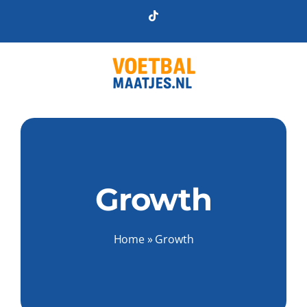
Skip
Tiktok
to
content
Growth
Home
»
Growth