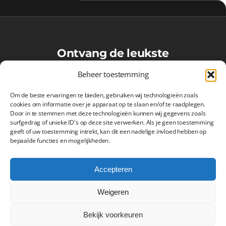
Ontvang de leukste
VoetbalMaatjes-updates in je
Beheer toestemming
inbox!
Om de beste ervaringen te bieden, gebruiken wij technologieën zoals
cookies om informatie over je apparaat op te slaan en/of te raadplegen.
Door in te stemmen met deze technologieën kunnen wij gegevens zoals
surfgedrag of unieke ID's op deze site verwerken. Als je geen toestemming
Inschrijven
geeft of uw toestemming intrekt, kan dit een nadelige invloed hebben op
bepaalde functies en mogelijkheden.
Accepteren
Weigeren
VoetbalMaatjes.nl
Bekijk voorkeuren