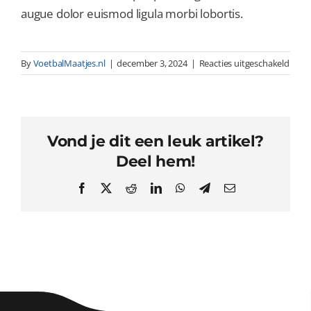
augue dolor euismod ligula morbi lobortis.
voor
By
VoetbalMaatjes.nl
|
december 3, 2024
|
Reacties uitgeschakeld
How
recru
is
diffe
Vond je dit een leuk artikel?
from
selec
Deel hem!
Facebook
X
Reddit
LinkedIn
WhatsApp
Telegram
Email