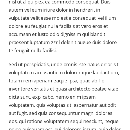
nisl ut aliquip ex ea commodo consequat. Duis
autem vel eum iriure dolor in hendrerit in
vulputate velit esse molestie consequat, vel illum
dolore eu feugiat nulla facilisis at vero eros et
accumsan et iusto odio dignissim qui blandit
praesent luptatum zzril delenit augue duis dolore
te feugait nulla facilisi.
Sed ut perspiciatis, unde omnis iste natus error sit
voluptatem accusantium doloremque laudantium,
totam rem aperiam eaque ipsa, quae ab illo
inventore veritatis et quasi architecto beatae vitae
dicta sunt, explicabo. nemo enim ipsam
voluptatem, quia voluptas sit, aspernatur aut odit
aut fugit, sed quia consequuntur magni dolores
eos, qui ratione voluptatem sequi nesciunt, neque
porro quisquam est, qui dolorem ipsum, quia dolor