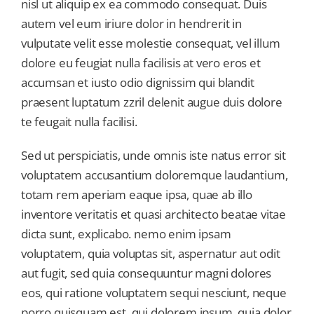
nisl ut aliquip ex ea commodo consequat. Duis
autem vel eum iriure dolor in hendrerit in
vulputate velit esse molestie consequat, vel illum
dolore eu feugiat nulla facilisis at vero eros et
accumsan et iusto odio dignissim qui blandit
praesent luptatum zzril delenit augue duis dolore
te feugait nulla facilisi.
Sed ut perspiciatis, unde omnis iste natus error sit
voluptatem accusantium doloremque laudantium,
totam rem aperiam eaque ipsa, quae ab illo
inventore veritatis et quasi architecto beatae vitae
dicta sunt, explicabo. nemo enim ipsam
voluptatem, quia voluptas sit, aspernatur aut odit
aut fugit, sed quia consequuntur magni dolores
eos, qui ratione voluptatem sequi nesciunt, neque
porro quisquam est, qui dolorem ipsum, quia dolor