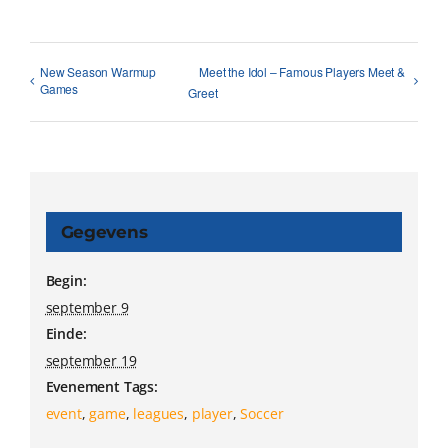
New Season Warmup
Meet the Idol – Famous Players Meet &
Games
Greet
Gegevens
Begin:
september 9
Einde:
september 19
Evenement Tags:
event
,
game
,
leagues
,
player
,
Soccer