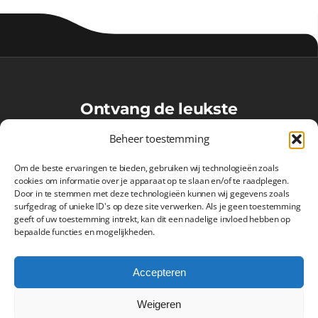
Ontvang de leukste
VoetbalMaatjes-updates in je
Beheer toestemming
inbox!
Om de beste ervaringen te bieden, gebruiken wij technologieën zoals
cookies om informatie over je apparaat op te slaan en/of te raadplegen.
Door in te stemmen met deze technologieën kunnen wij gegevens zoals
surfgedrag of unieke ID's op deze site verwerken. Als je geen toestemming
Inschrijven
geeft of uw toestemming intrekt, kan dit een nadelige invloed hebben op
bepaalde functies en mogelijkheden.
Accepteren
Weigeren
VoetbalMaatjes.nl